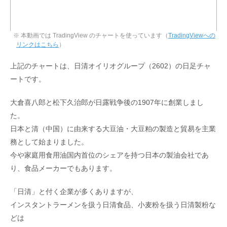
※ 本動画では TradingView のチャートを使っています（
TradingViewへの
リンクはこちら
）
上記のチャートは、日清オイリオグループ（2602）の日足チャ
ートです。
大倉喜八郎と松下久治郎が日露戦争後の1907年に創業しまし
た。
日本と清（中国）に由来する大豆油・大豆粕の製造と貿易を主業
務として始まりました。
今や家庭用食用油国内首位のシェアを持つ日本の製油会社であ
り、食品メーカーでもあります。
「日清」と付く企業が多くありますが、
インスタントラーメンを扱う日清食品、小麦粉を扱う日清製粉な
どは