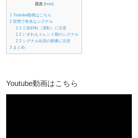
目次
[
hide
]
1
Youtube動画はこちら
2
世間で有名なシグナル
2.1
三役好転（逆転）に注意
2.2
いずれもトレンド期のシグナル
2.3
シグナル出現の順番に注意
3
まとめ
Youtube動画はこちら