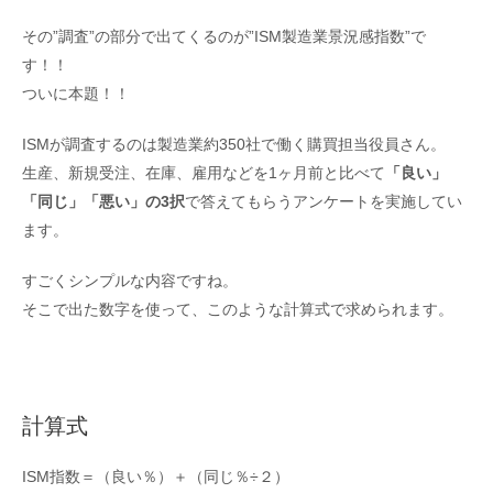
その”調査”の部分で出てくるのが”ISM製造業景況感指数”で
す！！
ついに本題！！
ISMが調査するのは製造業約350社で働く購買担当役員さん。
生産、新規受注、在庫、雇用などを1ヶ月前と比べて
「良い」
「同じ」「悪い」の3択
で答えてもらうアンケートを実施してい
ます。
すごくシンプルな内容ですね。
そこで出た数字を使って、このような計算式で求められます。
計算式
ISM指数＝（良い％）＋（同じ％÷２）