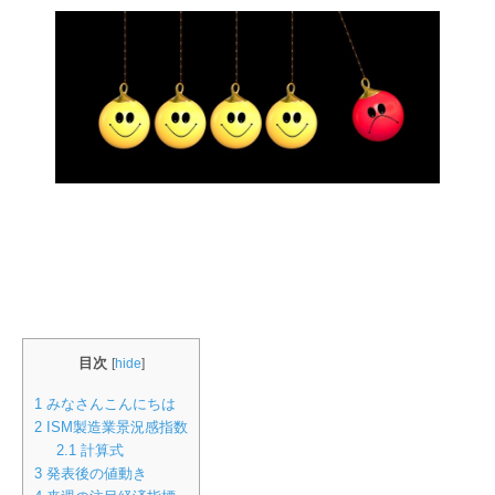
目次
[
hide
]
1
みなさんこんにちは
2
ISM製造業景況感指数
2.1
計算式
3
発表後の値動き