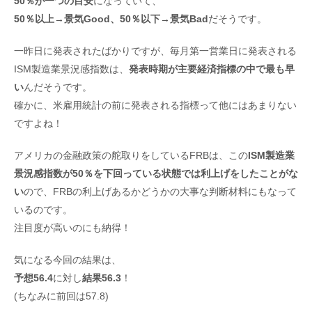
50％が一つの目安
になっていて、
50％以上→景気Good、
50％以下→景気Bad
だそうです。
一昨日に発表されたばかりですが、毎月第一営業日に発表される
ISM製造業景況感指数は、
発表時期が主要経済指標の中で最も早
い
んだそうです。
確かに、米雇用統計の前に発表される指標って他にはあまりない
ですよね！
アメリカの金融政策の舵取りをしているFRBは、この
ISM製造業
景況感指数が50％を下回っている状態では利上げをしたことがな
い
ので、FRBの利上げあるかどうかの大事な判断材料にもなって
いるのです。
注目度が高いのにも納得！
気になる今回の結果は、
予想56.4
に対し
結果56.3
！
(ちなみに前回は57.8)