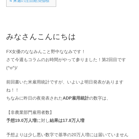
4
来週の注目経済指標
みなさんこんにちは
FX女優のななみんこと野中ななみです！
さて今週もコラムのお時間がやって参りました！第2回目です
(^o^)/
前回書いた米雇用統計ですが、いよいよ明日発表があります
ね！！
ちなみに昨日の夜発表された
ADP雇用統計
の数字は、
【非農業部門雇用者数】
予想19.0万人増
に対し
結果は17.8万人増
予想よりは少し悪い数字で基準の20万人増には届いていません